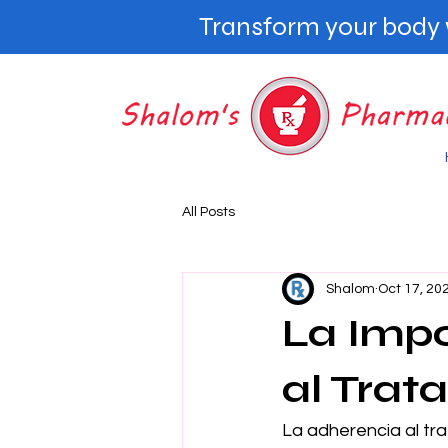
Transform your body w
All Posts
Shalom
Oct 17, 20
La Impo
al Trat
La adherencia al tr