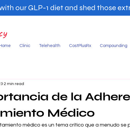
ith our GLP-1 diet and shed those extr
Home
Clinic
Telehealth
CostPlusRx
Compounding
23
2 min read
rtancia de la Adher
amiento Médico
atamiento médico es un tema crítico que a menudo se p