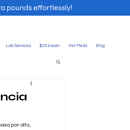
a pounds effortlessly!
shop Online
Lab Services
$35 Insulin
Pet Meds
Blog
encia
asa por alto, 