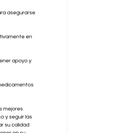
ara asegurarse 
ctivamente en 
tener apoyo y 
 medicamentos 
s mejores 
 y seguir las 
r su calidad 
ener en su 