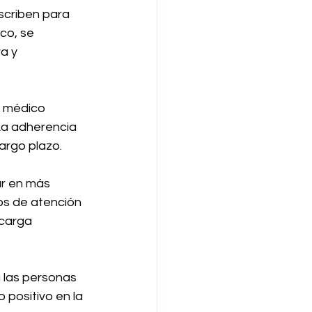
scriben para 
co, se 
a y 
 médico 
La adherencia 
argo plazo.
ar en más 
os de atención 
carga 
 las personas 
 positivo en la 