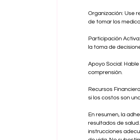
Organización: Use r
de tomar los medic
Participación Activa
la toma de decision
Apoyo Social: Hable
comprensión.
Recursos Financier
si los costos son un
En resumen, la adher
resultados de salud.
instrucciones adecu
de vida. No subesti